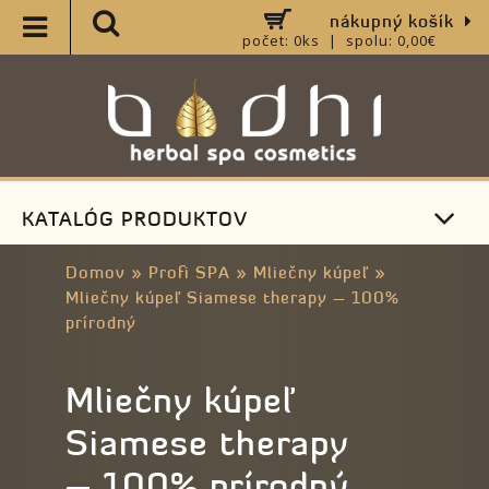
nákupný košík
počet: 0ks | spolu: 0,00€
KATALÓG PRODUKTOV
Domov
»
Profi SPA
»
Mliečny kúpeľ
»
Mliečny kúpeľ Siamese therapy – 100%
prírodný
Mliečny kúpeľ
Siamese therapy
– 100% prírodný