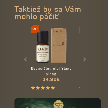
Taktiež by sa Vám
mohlo páčiť
Esenciálny olej Ylang
Masážny vank
ylang
tvár
14,90€
5,90€