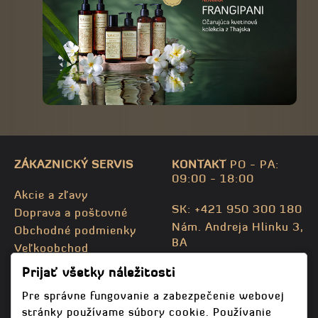
ZÁKAZNICKÝ SERVIS
KONTAKT
PO - PA:
09:00 - 18:00
Akcie a zľavy
SK: +421 950 300 180
Doprava a poštovné
Nám. Andreja Hlinku 3,
Obchodné podmienky
BA
Veľkoobchod
CZ: +420 732 469 871
Kontaktujte nás
Prijať všetky náležitosti
info@bodhispa.sk
,
Mapa stránky
info@bodhi.cz
Pre správne fungovanie a zabezpečenie webovej
stránky používame súbory cookie. Používanie