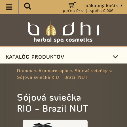
nákupný košík
počet: 0ks | spolu: 0,00€
KATALÓG PRODUKTOV
Domov
»
Aromaterapia
»
Sójové sviečky
»
Sójová sviečka RIO - Brazil NUT
Sójová sviečka
RIO - Brazil NUT