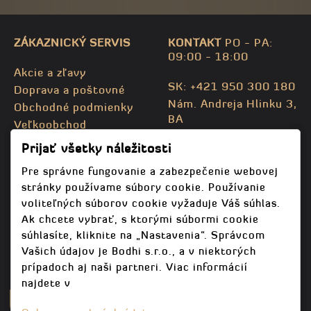
ZÁKAZNICKÝ SERVIS
KONTAKT
PO - PA:
09:00 - 18:00
Akcie a zľavy
SK: +421 950 300 180
Doprava a poštovné
Nám. Andreja Hlinku 3,
Obchodné podmienky
BA
Veľkoobchod
CZ: +420 732 469 871
Kontaktujte nás
Prijať všetky náležitosti
info@bodhispa.sk
,
Mapa stránky
info@bodhi.cz
Pre správne fungovanie a zabezpečenie webovej
stránky používame súbory cookie. Používanie
voliteľných súborov cookie vyžaduje Váš súhlas.
Ak chcete vybrať, s ktorými súbormi cookie
súhlasíte, kliknite na „Nastavenia“. Správcom
Vašich údajov je Bodhi s.r.o., a v niektorých
prípadoch aj naši partneri. Viac informácií
najdete v